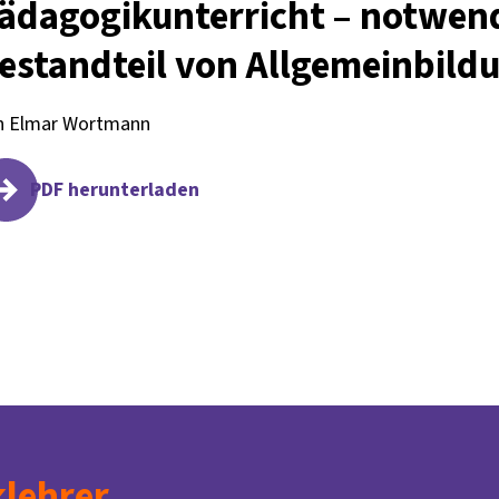
ädagogikunterricht – notwen
estandteil von Allgemeinbild
n Elmar Wortmann
PDF herunterladen
lehrer