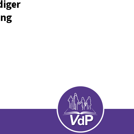
diger
ung