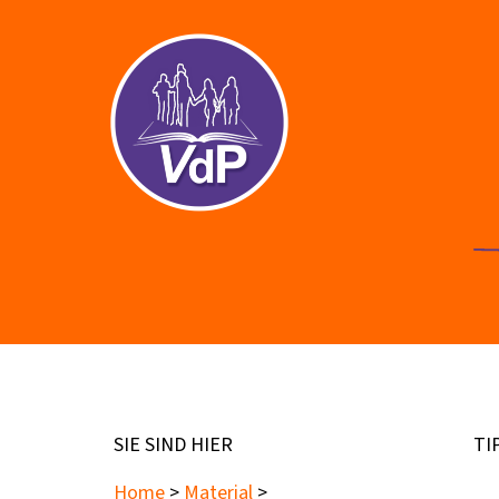
SIE SIND HIER
TI
Home
>
Material
>