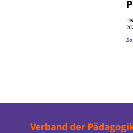
P
Hie
20
Do
Verband der Pädagogik